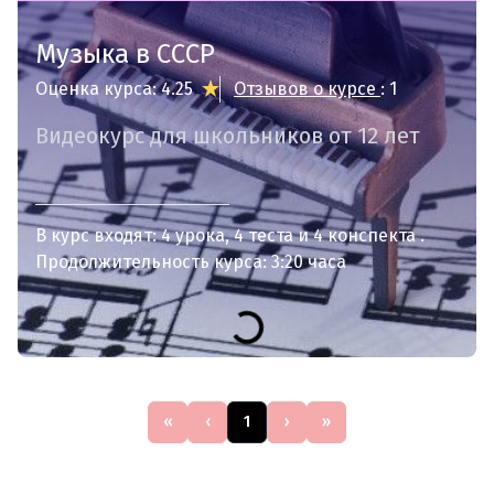
Музыка в СССР
Оценка курса: 4.25
Отзывов о курсе
: 1
Видеокурс для школьников от 12 лет
В курс входят:
4 урока
4 теста
4 конспекта
Продолжительность курса: 3:20 часа
«
‹
1
›
»