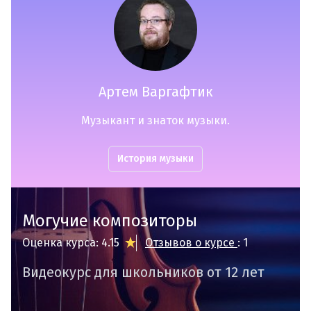
Артем Варгафтик
Музыкант и знаток музыки.
История музыки
Могучие композиторы
Оценка курса: 4.15
Отзывов о курсе
: 1
Видеокурс для школьников от 12 лет