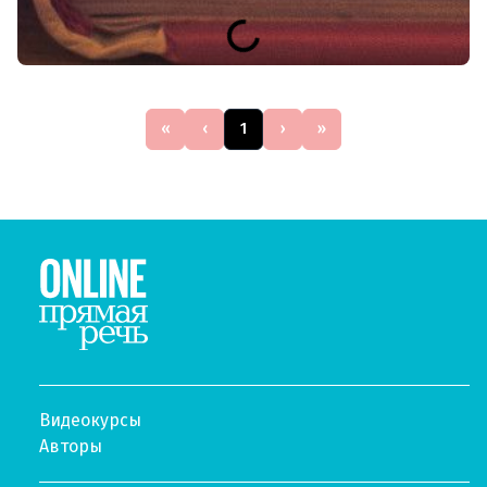
«
‹
1
›
»
Видеокурсы
Авторы