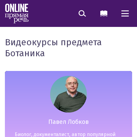
Видеокурсы предмета
Ботаника
Павел Лобков
Биолог, документалист, автор популярной